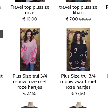
e
Travel top plussize
travel top plussize
P
roze
khaki
€ 10,00
€ 7,00
€ 10,00
et
Plus Size trui 3/4
Plus Size trui 3/4
mouw roze met
mouw zwart met
roze hartjes
roze hartjes
€ 27,50
€ 27,50