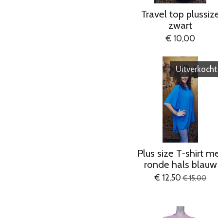
Travel top plussiz
zwart
€ 10,00
Uitverkocht
Plus size T-shirt m
ronde hals blauw
€ 12,50
€ 15,00