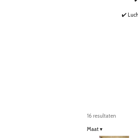
✔️ Luch
16 resultaten
Maat
▾