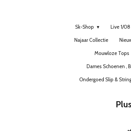
Sk-Shop
Live 1/08
Najaar Collectie
Nieuw
Mouwloze Tops
Dames Schoenen , Bo
Ondergoed Slip & Strin
Plu
✔