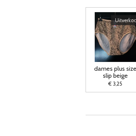
Uitverko
dames plus siz
slip beige
€ 3,25