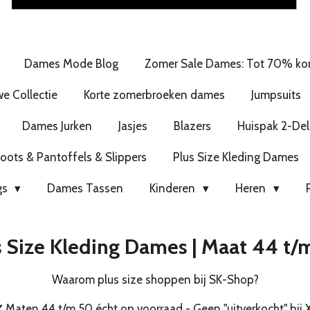
Dames Mode Blog
Zomer Sale Dames: Tot 70% kor
e Collectie
Korte zomerbroeken dames
Jumpsuits
Dames Jurken
Jasjes
Blazers
Huispak 2-Del
ots & Pantoffels & Slippers
Plus Size Kleding Dames
gs
Dames Tassen
Kinderen
Heren
s Size Kleding Dames | Maat 44 t/
Waarom plus size shoppen bij SK-Shop?
️ Maten 44 t/m 50 écht op voorraad - Geen "uitverkocht" bij 