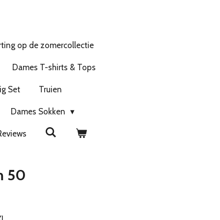
ting op de zomercollectie
Dames T-shirts & Tops
ig Set
Truien
Dames Sokken
Reviews
m 50
XL