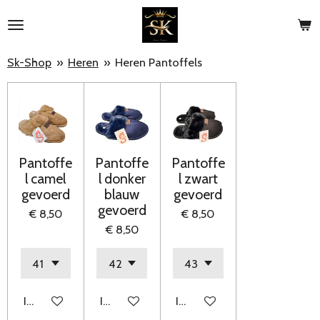
Ga
direct
naar
Sk-Shop
»
Heren
»
Heren Pantoffels
de
hoofdinhoud
Pantoffe
Pantoffe
Pantoffe
l camel
l donker
l zwart
gevoerd
blauw
gevoerd
gevoerd
€ 8,50
€ 8,50
€ 8,50
In winkelwagen
In winkelwagen
In winkelwagen