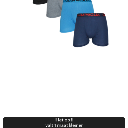
GIANVAGLIA Katoenen Boxershort
85% KATOEN, 10% polyamide 5% elastaan
in 5 mooie kleuren en maten M,L,XL,XXL,XXXL
was advies 30 graden
!! let op !!
valt 1 maat kleiner