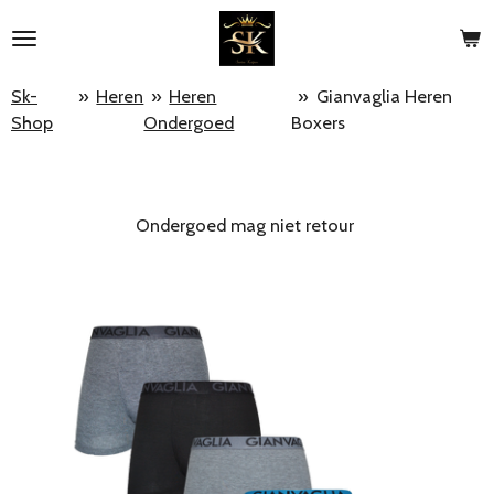
Ga
direct
naar
Sk-
»
Heren
»
Heren
»
Gianvaglia Heren
de
Shop
Ondergoed
Boxers
hoofdinhoud
Ondergoed mag niet retour