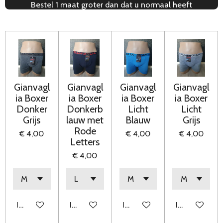
Bestel 1 maat groter dan dat u normaal heeft
Gianvagl
Gianvagl
Gianvagl
Gianvagl
ia Boxer
ia Boxer
ia Boxer
ia Boxer
Donker
Donkerb
Licht
Licht
Grijs
lauw met
Blauw
Grijs
Rode
€ 4,00
€ 4,00
€ 4,00
Letters
€ 4,00
In winkelwagen
In winkelwagen
In winkelwagen
In winkelwag