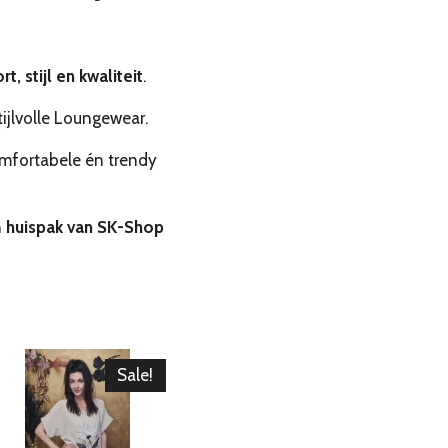
t, stijl en kwaliteit
.
tijlvolle Loungewear.
mfortabele én trendy
n
huispak van SK-Shop
Sale!