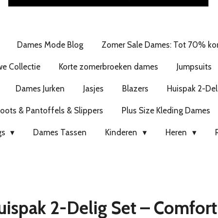
Dames Mode Blog
Zomer Sale Dames: Tot 70% kor
e Collectie
Korte zomerbroeken dames
Jumpsuits
Dames Jurken
Jasjes
Blazers
Huispak 2-Del
ots & Pantoffels & Slippers
Plus Size Kleding Dames
gs
Dames Tassen
Kinderen
Heren
spak 2-Delig Set – Comfort e