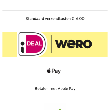
e
l
r
e
n
e
n
Standaard verzendkosten
€
6.00
Betalen met
Apple Pay