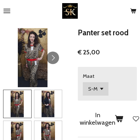
Ga
direct
naar
de
Panter set rood
hoofdinhoud
€ 25,00
Maat
In
winkelwagen