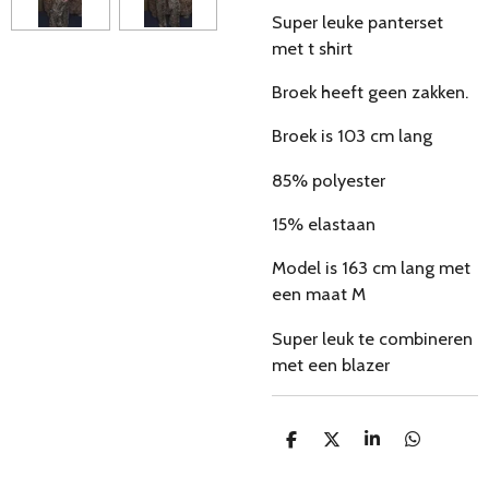
Super leuke panterset
met t shirt
Broek heeft geen zakken.
Broek is 103 cm lang
85% polyester
15% elastaan
Model is 163 cm lang met
een maat M
Super leuk te combineren
met een blazer
D
D
S
D
e
e
h
e
l
e
a
l