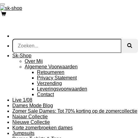
Ga
direct
naar
de
hoofdinhoud
Sk-Shop
Over Mij
Algemene Voorwaarden
Retourneren
Privacy Statement
Verzending
Leveringsvoorwaarden
Contact
Live 1/08
Dames Mode Blog
Zomer Sale Dames: Tot 70% korting op de zomercollectie
Najaar Collectie
Nieuwe Collectie
Korte zomerbroeken dames
Jumpsuits