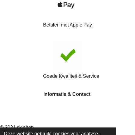
Betalen met
Apple Pay
Goede Kwaliteit & Service
Informatie & Contact
W
h
© 2021
sk-shop
Deze website gebruikt cookies voor analyse-
a