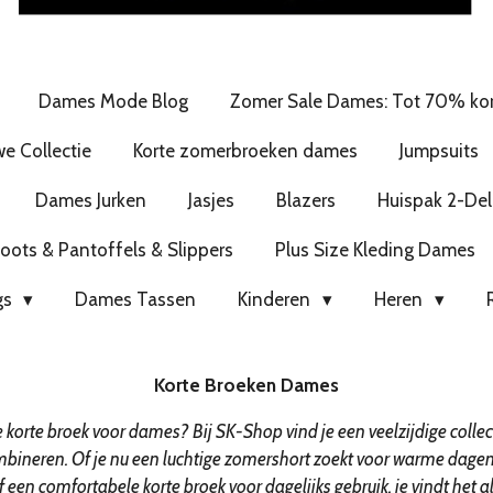
Dames Mode Blog
Zomer Sale Dames: Tot 70% kor
e Collectie
Korte zomerbroeken dames
Jumpsuits
Dames Jurken
Jasjes
Blazers
Huispak 2-Del
ots & Pantoffels & Slippers
Plus Size Kleding Dames
gs
Dames Tassen
Kinderen
Heren
Korte Broeken Dames
korte broek voor dames? Bij SK-Shop vind je een veelzijdige collect
mbineren. Of je nu een luchtige zomershort zoekt voor warme dage
 een comfortabele korte broek voor dagelijks gebruik, je vindt het a