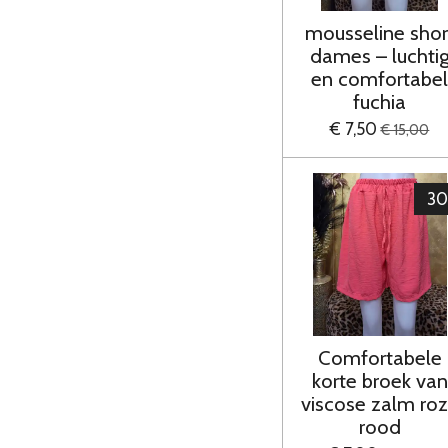
mousseline shor
dames – luchti
en comfortabe
fuchia
€ 7,50
€ 15,00
3
Comfortabele
korte broek van
viscose zalm ro
rood