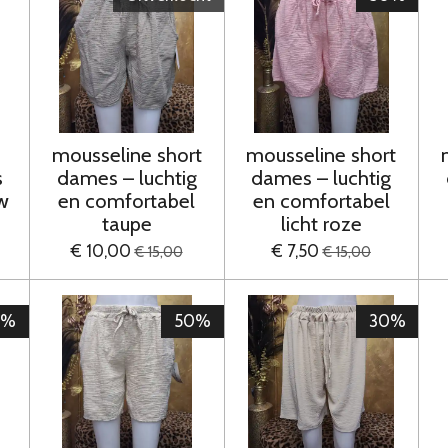
mousseline short
mousseline short
s
dames – luchtig
dames – luchtig
w
en comfortabel
en comfortabel
taupe
licht roze
€ 10,00
€ 7,50
€ 15,00
€ 15,00
0%
50%
30%