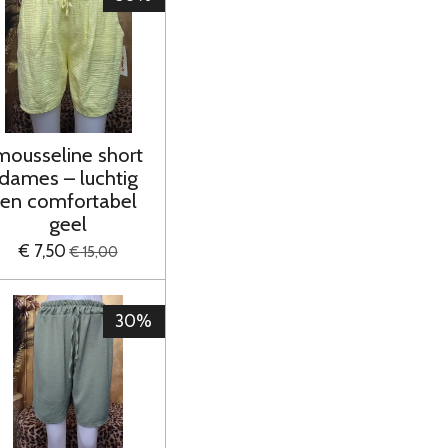
mousseline short
dames – luchtig
en comfortabel
geel
€ 7,50
€ 15,00
30%