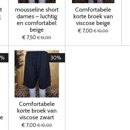
t
mousseline short
Comfortabele
g
dames – luchtig
korte broek van
l
en comfortabel
viscose beige
beige
€ 7,00
€ 10,00
€ 7,50
€ 15,00
0%
30%
Comfortabele
korte broek van
ze
viscose zwart
€ 7,00
€ 10,00