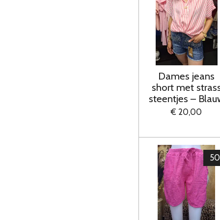
Dames jeans
short met stras
steentjes – Blau
€ 20,00
5