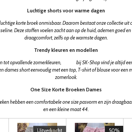
Luchtige shorts voor warme dagen
 luchtige korte broek onmisbaar. Daarom bestaat onze collectie uit
seline. Deze stoffen voelen zacht aan op de huid, ademen goed en
draagcomfort, zelfs op de warmste dagen.
Trendy kleuren en modellen
en tot opvallende zomerkleuren, bij SK-Shop vind je altijd een k
een dames short eenvoudig met een top, T-shirt of blouse voor een
zomerlook.
One Size Korte Broeken Dames
oeken hebben een comfortabele one size pasvorm en zijn draagba
en een kleine maat 44.
Uitverkocht
50%