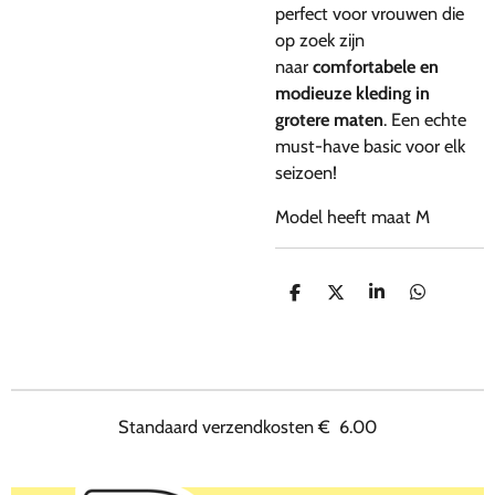
perfect voor vrouwen die
op zoek zijn
naar
comfortabele en
modieuze kleding in
grotere maten
. Een echte
must-have basic voor elk
seizoen!
Model heeft maat M
D
D
S
D
e
e
h
e
l
e
a
l
e
l
r
e
n
e
n
Standaard verzendkosten
€
6.00