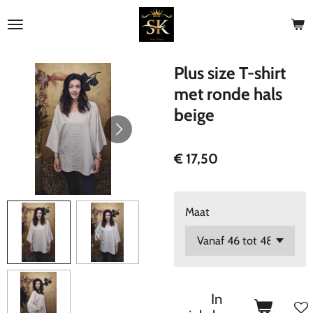
Ga
direct
naar
de
Plus size T-shirt
hoofdinhoud
met ronde hals
beige
€ 17,50
Maat
In