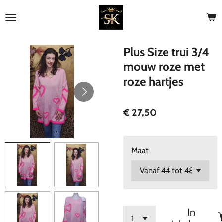
Ga
direct
naar
de
Plus Size trui 3/4
hoofdinhoud
mouw roze met
roze hartjes
€ 27,50
Maat
In