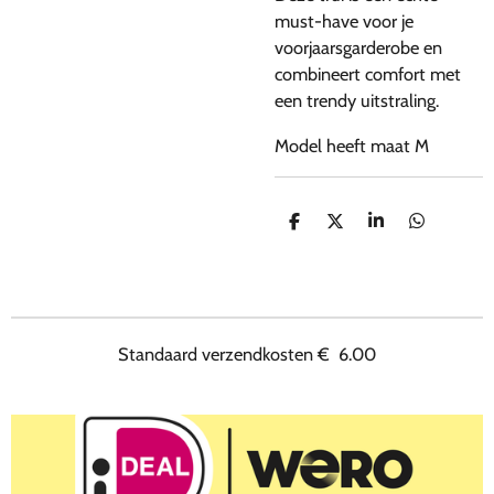
must-have voor je
voorjaarsgarderobe en
combineert comfort met
een trendy uitstraling.
Model heeft maat M
D
D
S
D
e
e
h
e
l
e
a
l
e
l
r
e
n
e
n
Standaard verzendkosten
€
6.00