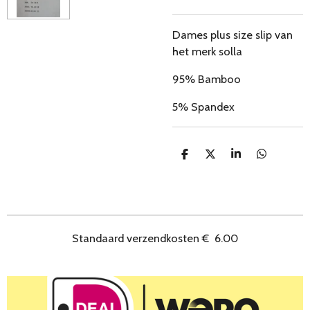
Dames plus size slip van
het merk solla
95% Bamboo
5% Spandex
D
D
S
D
e
e
h
e
l
e
a
l
e
l
r
e
n
e
n
Standaard verzendkosten
€
6.00