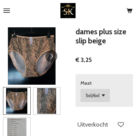
Ga
direct
naar
de
dames plus size
hoofdinhoud
slip beige
€ 3,25
Maat
Uitverkocht