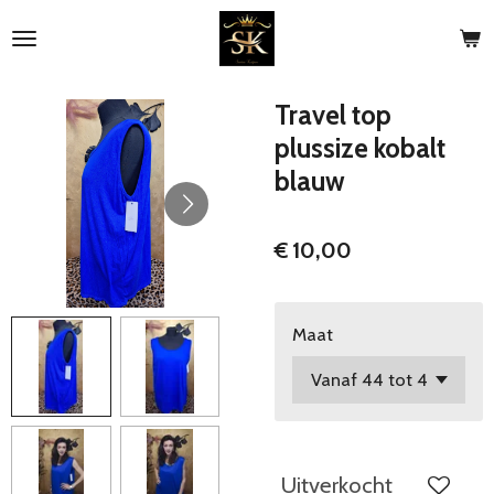
Ga
direct
naar
de
Travel top
hoofdinhoud
plussize kobalt
blauw
€ 10,00
Maat
Uitverkocht