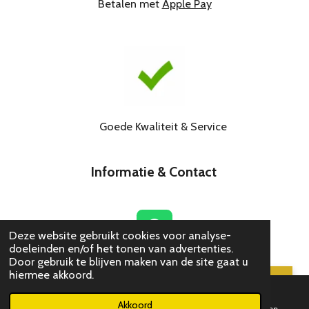
Betalen met
Apple Pay
Goede Kwaliteit & Service
Informatie & Contact
W
Deze website gebruikt cookies voor analyse-
doeleinden en/of het tonen van advertenties.
h
© 2021
sk-shop
Door gebruik te blijven maken van de site gaat u
a
hiermee akkoord.
t
Chat met SK
s
Akkoord
E-mailadres
Telefoonnummer
WhatsApp