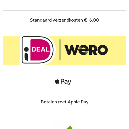
e
l
r
e
n
e
n
Standaard verzendkosten
€
6.00
Betalen met
Apple Pay