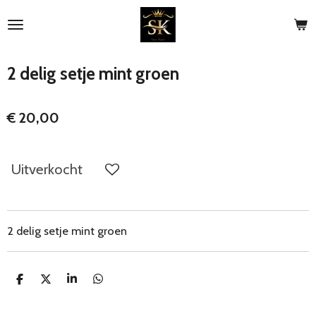
Ga
direct
naar
de
2 delig setje mint groen
hoofdinhoud
€ 20,00
Uitverkocht
2 delig setje mint groen
D
D
S
D
e
e
h
e
l
e
a
l