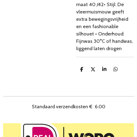
maat 40 /42• Stijl: De
vleermuismouw geeft
extra bewegingsvrijheid
en een fashionable
silhouet • Onderhoud:
Fijnwas 30°C of handwas,
liggend laten drogen
D
D
S
D
e
e
h
e
l
e
a
l
e
l
r
e
n
e
n
Standaard verzendkosten
€
6.00