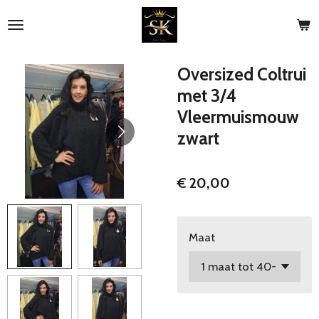
Ga
direct
naar
de
Oversized Coltrui
hoofdinhoud
met 3/4
Vleermuismouw
zwart
€ 20,00
Maat