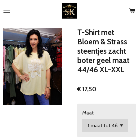
Ga
direct
naar
de
T-Shirt met
hoofdinhoud
Bloem & Strass
steentjes zacht
boter geel maat
44/46 XL-XXL
€ 17,50
Maat