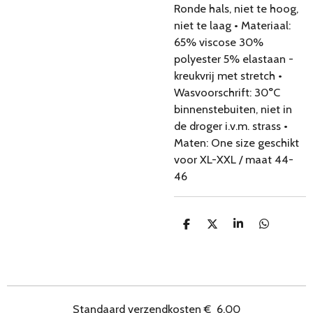
Ronde hals, niet te hoog,
niet te laag • Materiaal:
65% viscose 30%
polyester 5% elastaan -
kreukvrij met stretch •
Wasvoorschrift: 30°C
binnenstebuiten, niet in
de droger i.v.m. strass •
Maten: One size geschikt
voor XL-XXL / maat 44-
46
D
D
S
D
e
e
h
e
l
e
a
l
e
l
r
e
n
e
n
Standaard verzendkosten
€
6.00