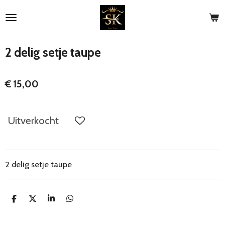
Ga
direct
naar
de
2 delig setje taupe
hoofdinhoud
€ 15,00
Uitverkocht
2 delig setje taupe
D
D
S
D
e
e
h
e
l
e
a
l