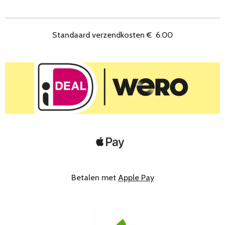
e
l
r
e
n
e
n
Standaard verzendkosten
€
6.00
Betalen met
Apple Pay