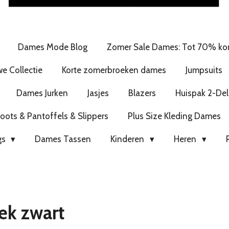
Dames Mode Blog
Zomer Sale Dames: Tot 70% kor
e Collectie
Korte zomerbroeken dames
Jumpsuits
Dames Jurken
Jasjes
Blazers
Huispak 2-Del
ots & Pantoffels & Slippers
Plus Size Kleding Dames
gs
Dames Tassen
Kinderen
Heren
ek zwart