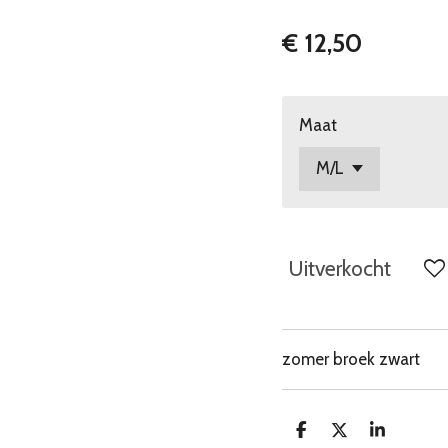
€ 12,50
Maat
Uitverkocht
zomer broek zwart
D
D
S