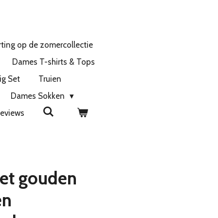
ting op de zomercollectie
Dames T-shirts & Tops
ig Set
Truien
Dames Sokken
eviews
met gouden
en