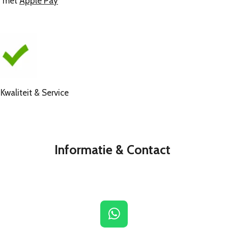
n met
Apple Pay
liteit & Service
Informatie & Contact
W