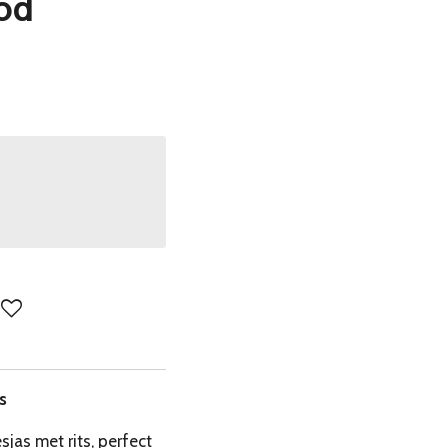
od
s
sjas met rits, perfect