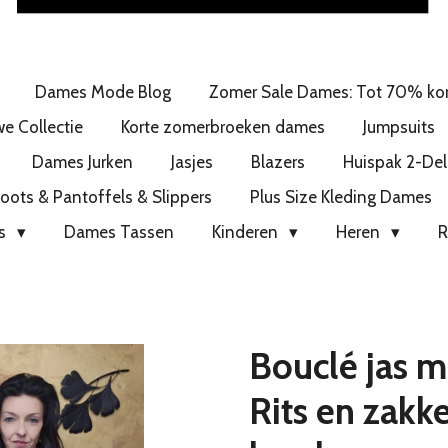
Dames Mode Blog
Zomer Sale Dames: Tot 70% kor
e Collectie
Korte zomerbroeken dames
Jumpsuits
Dames Jurken
Jasjes
Blazers
Huispak 2-Del
ots & Pantoffels & Slippers
Plus Size Kleding Dames
gs
Dames Tassen
Kinderen
Heren
R
Bouclé jas 
Rits en zakk