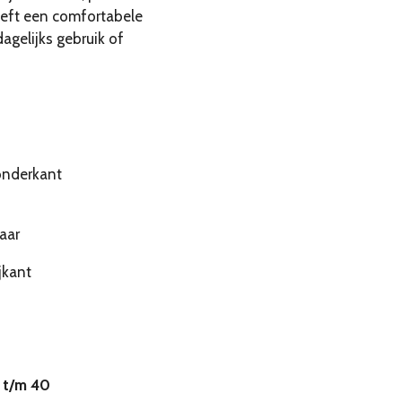
heeft een comfortabele
agelijks gebruik of
onderkant
aar
jkant
 t/m 40