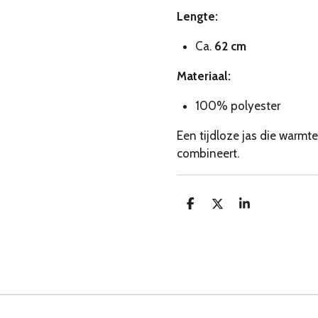
Lengte:
Ca.
62 cm
Materiaal:
100% polyester
Een tijdloze jas die warmte
combineert.
D
D
S
e
e
h
l
e
a
e
l
r
n
e