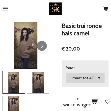
Ga
direct
naar
de
Basic trui ronde
hoofdinhoud
hals camel
€ 20,00
Maat
In
winkelwagen