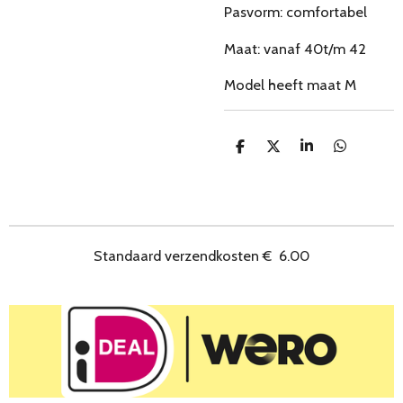
Pasvorm: comfortabel
Maat: vanaf 40t/m 42
Model heeft maat M
D
D
S
D
e
e
h
e
l
e
a
l
e
l
r
e
n
e
n
Standaard verzendkosten
€
6.00