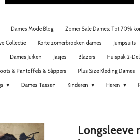
Dames Mode Blog
Zomer Sale Dames: Tot 70% kor
e Collectie
Korte zomerbroeken dames
Jumpsuits
Dames Jurken
Jasjes
Blazers
Huispak 2-Del
ots & Pantoffels & Slippers
Plus Size Kleding Dames
gs
Dames Tassen
Kinderen
Heren
Longsleeve 