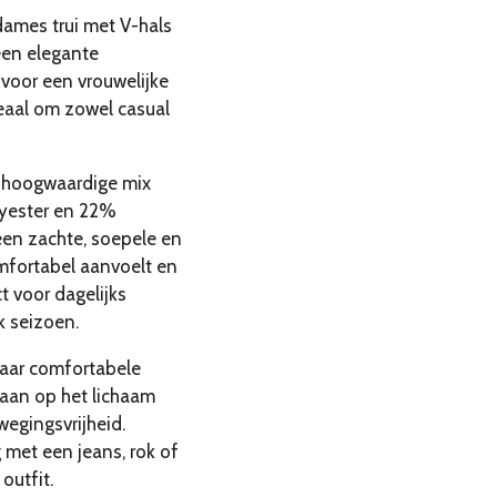
 dames trui met V-hals
een elegante
t voor een vrouwelijke
eaal om zowel casual
n hoogwaardige mix
yester en 22%
een zachte, soepele en
omfortabel aanvoelt en
ct voor dagelijks
k seizoen.
aar comfortabele
 aan op het lichaam
wegingsvrijheid.
met een jeans, rok of
outfit.