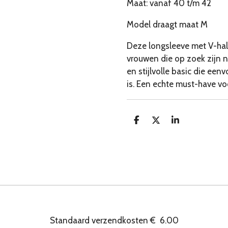
Maat: vanaf 40 t/m 42
Model draagt maat M
Deze longsleeve met V-hals
vrouwen die op zoek zijn 
en stijlvolle basic die ee
is. Een echte must-have vo
D
D
S
e
e
h
l
e
a
e
l
r
n
e
Standaard verzendkosten
€
6.00