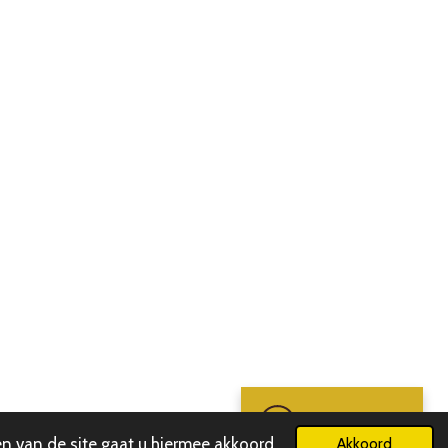
Chat met SK
n van de site gaat u hiermee akkoord.
Akkoord