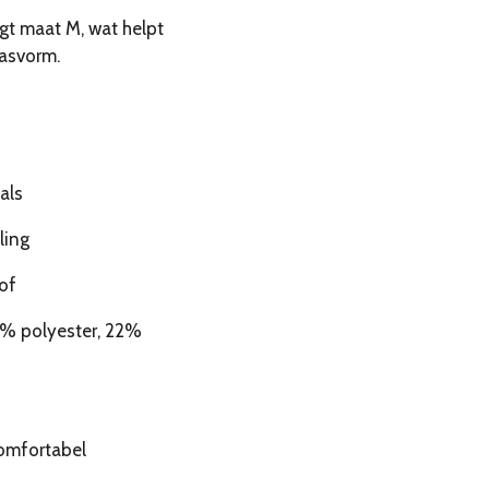
gt maat M, wat helpt
pasvorm.
als
ling
of
8% polyester, 22%
omfortabel