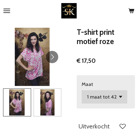
Ga
direct
naar
de
T-shirt print
hoofdinhoud
motief roze
€ 17,50
Maat
Uitverkocht