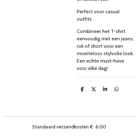
Perfect voor casual
outfits
Combineer het T-shirt
eenvoudig met een jeans,
rok of short voor een
moeiteloos stijlvolle look.
Een echte must-have
voor elke dag!
D
D
S
D
e
e
h
e
l
e
a
l
e
l
r
e
n
e
n
Standaard verzendkosten
€
6.00