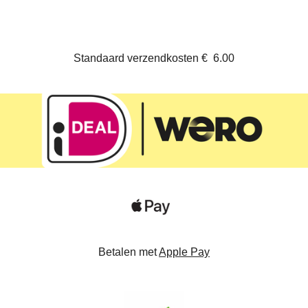
n
e
n
Standaard verzendkosten
€
6.00
Betalen met
Apple Pay