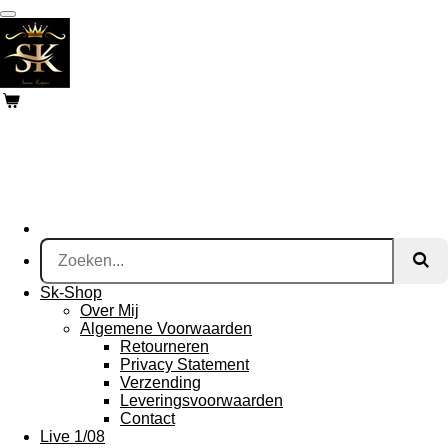
Ga
direct
naar
de
hoofdinhoud
Sk-Shop
Over Mij
Algemene Voorwaarden
Retourneren
Privacy Statement
Verzending
Leveringsvoorwaarden
Contact
Live 1/08