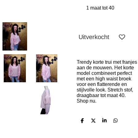
Uitverkocht
Trendy korte trui met franjes
aan de mouwen. Het korte
model combineert perfect
met een high waist broek
voor een flatterende en
stijlvolle look. Stretch stof,
draagbaar tot maat 40.
Shop nu.
D
D
S
D
e
e
h
e
l
e
a
l
e
l
r
e