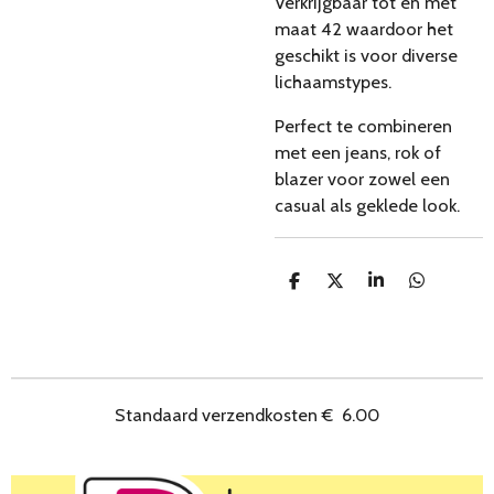
Verkrijgbaar tot en met
maat 42 waardoor het
geschikt is voor diverse
lichaamstypes.
Perfect te combineren
met een jeans, rok of
blazer voor zowel een
casual als geklede look.
D
D
S
D
e
e
h
e
l
e
a
l
e
l
r
e
n
e
n
Standaard verzendkosten
€
6.00