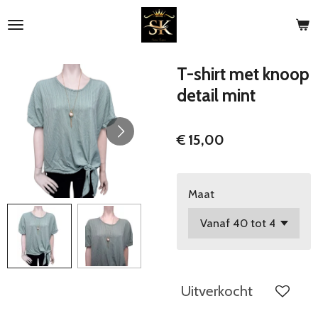
Ga
direct
naar
de
T-shirt met knoop
hoofdinhoud
detail mint
€ 15,00
Maat
Uitverkocht