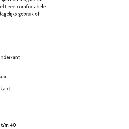
heeft een comfortabele
agelijks gebruik of
onderkant
aar
jkant
 t/m 40