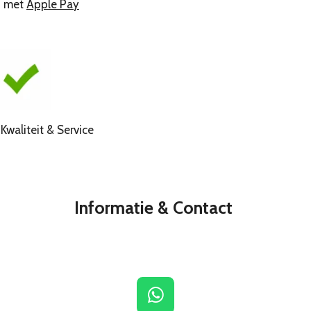
n met
Apple Pay
liteit & Service
Informatie & Contact
W