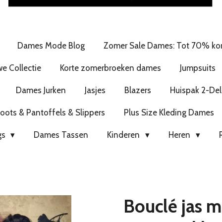
Dames Mode Blog
Zomer Sale Dames: Tot 70% kor
e Collectie
Korte zomerbroeken dames
Jumpsuits
Dames Jurken
Jasjes
Blazers
Huispak 2-Del
ots & Pantoffels & Slippers
Plus Size Kleding Dames
gs
Dames Tassen
Kinderen
Heren
Bouclé jas 