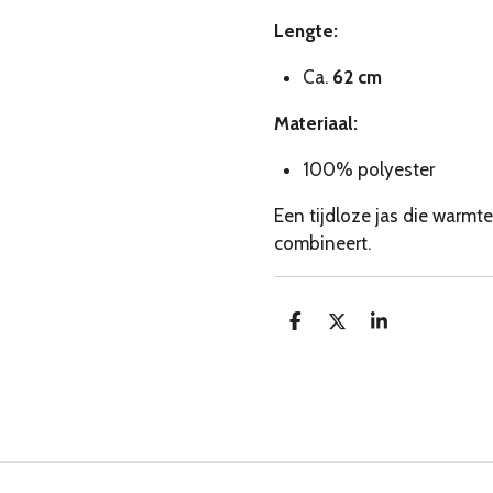
Lengte:
Ca.
62 cm
Materiaal:
100% polyester
Een tijdloze jas die warmte
combineert.
D
D
S
e
e
h
l
e
a
e
l
r
n
e