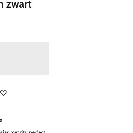
n zwart
s
sjas met rits, perfect