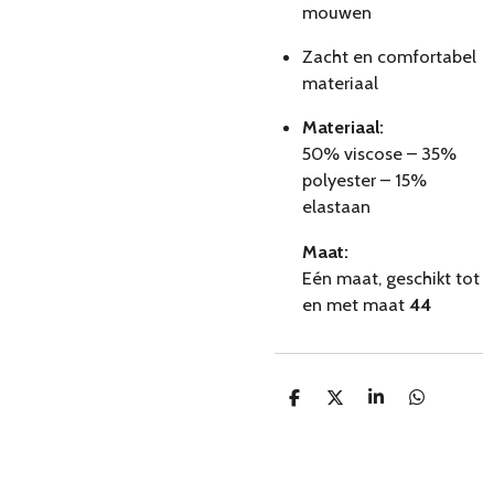
mouwen
Zacht en comfortabel
materiaal
Materiaal:
50% viscose – 35%
polyester – 15%
elastaan
Maat:
Eén maat, geschikt tot
en met maat
44
D
D
S
D
e
e
h
e
l
e
a
l
e
l
r
e
n
e
n