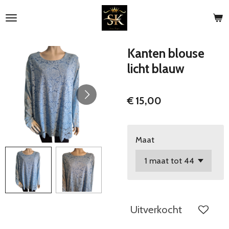
Ga
direct
naar
de
Kanten blouse
hoofdinhoud
licht blauw
€ 15,00
Maat
Uitverkocht