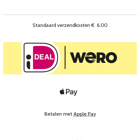
e
l
r
e
n
e
n
Standaard verzendkosten
€
6.00
Betalen met
Apple Pay