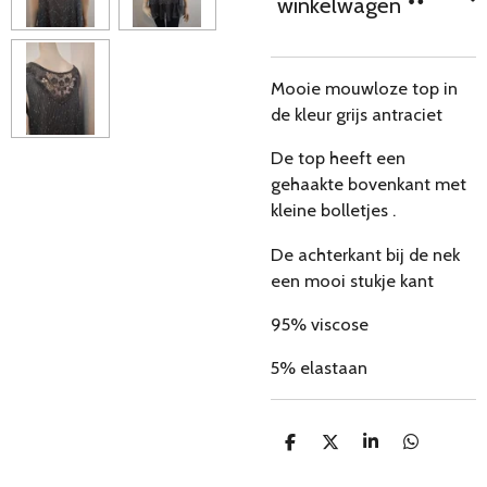
winkelwagen
Mooie mouwloze top in
de kleur grijs antraciet
De top heeft een
gehaakte bovenkant met
kleine bolletjes .
De achterkant bij de nek
een mooi stukje kant
95% viscose
5% elastaan
D
D
S
D
e
e
h
e
l
e
a
l