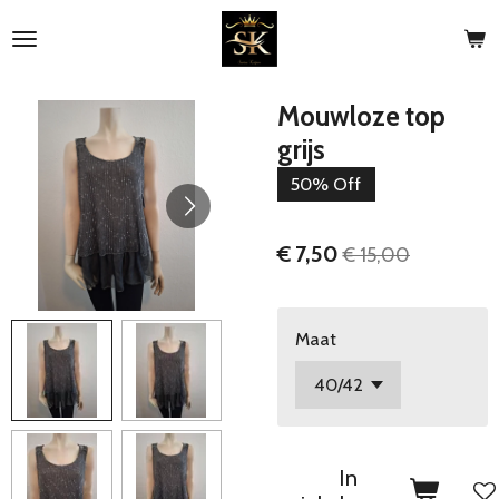
Ga
direct
naar
de
Mouwloze top
hoofdinhoud
grijs
50% Off
€ 7,50
€ 15,00
Maat
In