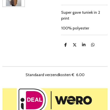
Super gave tuniek in 2
print
100% polyester
D
D
S
D
e
e
h
e
l
e
a
l
e
l
r
e
n
e
n
Standaard verzendkosten
€
6.00