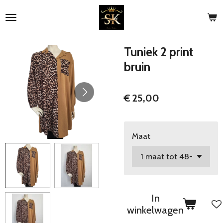
Ga
direct
naar
de
Tuniek 2 print
hoofdinhoud
bruin
€ 25,00
Maat
In
winkelwagen