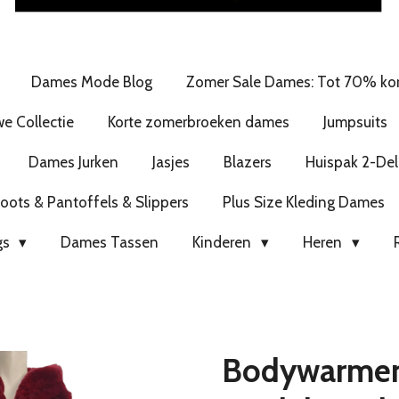
Dames Mode Blog
Zomer Sale Dames: Tot 70% kor
e Collectie
Korte zomerbroeken dames
Jumpsuits
Dames Jurken
Jasjes
Blazers
Huispak 2-Del
ots & Pantoffels & Slippers
Plus Size Kleding Dames
gs
Dames Tassen
Kinderen
Heren
Bodywarmer