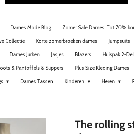
Dames Mode Blog
Zomer Sale Dames: Tot 70% kor
e Collectie
Korte zomerbroeken dames
Jumpsuits
Dames Jurken
Jasjes
Blazers
Huispak 2-Del
ots & Pantoffels & Slippers
Plus Size Kleding Dames
gs
Dames Tassen
Kinderen
Heren
The rolling s