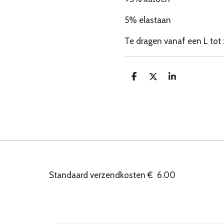
5% elastaan
Te dragen vanaf een L tot
D
D
S
e
e
h
l
e
a
e
l
r
n
e
Standaard verzendkosten
€
6.00