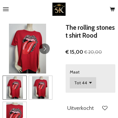
Ga
direct
naar
de
The rolling stones
hoofdinhoud
t shirt Rood
€ 15,00
€ 20,00
Maat
Uitverkocht