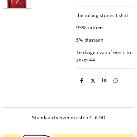
the rolling stones t shirt
95% katoen
5% elastaan
Te dragen vanaf een L tot
zeker 44
D
D
S
D
e
e
h
e
l
e
a
l
e
l
r
e
n
e
n
Standaard verzendkosten
€
6.00