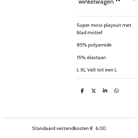
winkelwagen
Super mooi playsuit met
blad motief
85% polyamide
15% elastaan
L XL Valt tot een L
D
D
S
D
e
e
h
e
l
e
a
l
e
l
r
e
n
e
n
Standaard verzendkosten
€
6.00