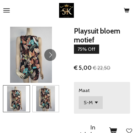
Ga
direct
naar
de
Playsuit bloem
hoofdinhoud
motief
75% Off
€ 5,00
€ 22,50
Maat
In