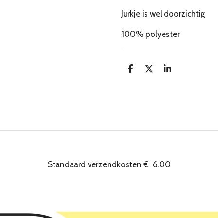
Jurkje is wel doorzichtig
100% polyester
D
D
S
e
e
h
l
e
a
e
l
r
n
e
Standaard verzendkosten
€
6.00