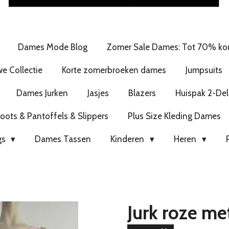
Dames Mode Blog
Zomer Sale Dames: Tot 70% kor
e Collectie
Korte zomerbroeken dames
Jumpsuits
Dames Jurken
Jasjes
Blazers
Huispak 2-Del
ots & Pantoffels & Slippers
Plus Size Kleding Dames
gs
Dames Tassen
Kinderen
Heren
Jurk roze met