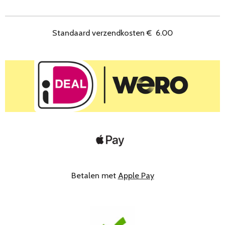
e
l
r
e
n
e
n
Standaard verzendkosten
€
6.00
Betalen met
Apple Pay