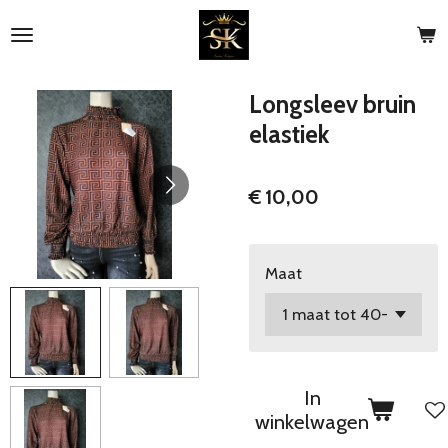
Ga
direct
naar
de
Longsleev bruin
hoofdinhoud
elastiek
€ 10,00
Maat
In
winkelwagen