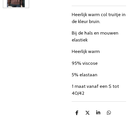
Heerlijk warm col truitje in
de kleur bruin.
Bij de hals en mouwen
elastiek
Heerlijk warm
95% viscose
5% elastaan
1 maat vanaf een S tot
40/42
D
D
S
D
e
e
h
e
l
e
a
l