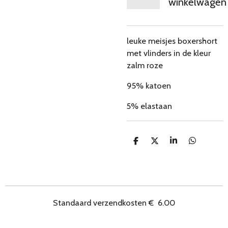
winkelwagen
leuke meisjes boxershort
met vlinders in de kleur
zalm roze
95% katoen
5% elastaan
D
D
S
D
e
e
h
e
l
e
a
l
e
l
r
e
n
e
n
Standaard verzendkosten
€
6.00