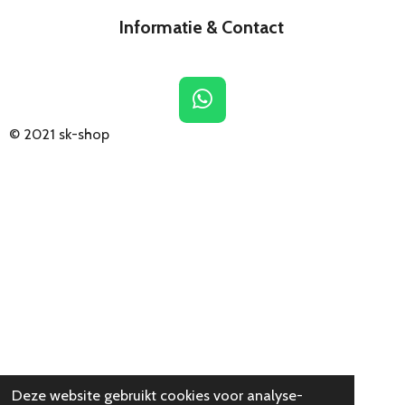
Informatie & Contact
W
h
© 2021
sk-shop
a
t
s
A
p
p
Deze website gebruikt cookies voor analyse-