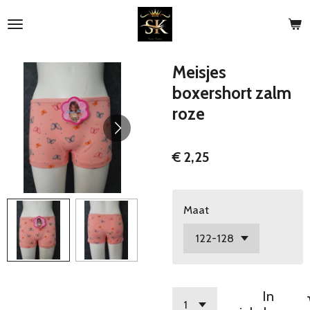
Ga
direct
naar
de
Meisjes
hoofdinhoud
boxershort zalm
roze
€ 2,25
Maat
In