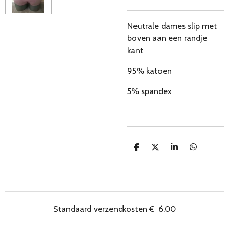
Neutrale dames slip met
boven aan een randje
kant
95% katoen
5% spandex
D
D
S
D
e
e
h
e
l
e
a
l
e
l
r
e
n
e
n
Standaard verzendkosten
€
6.00