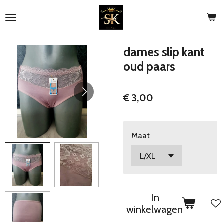
Ga
direct
naar
de
dames slip kant
hoofdinhoud
oud paars
€ 3,00
Maat
In
winkelwagen