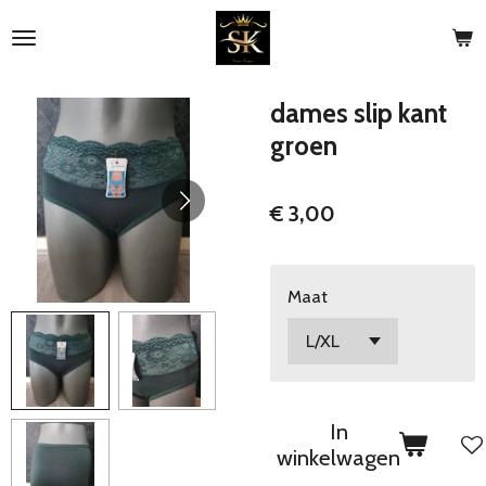
Ga
direct
naar
de
dames slip kant
hoofdinhoud
groen
€ 3,00
Maat
In
winkelwagen