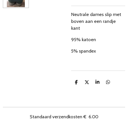
Neutrale dames slip met
boven aan een randje
kant
95% katoen
5% spandex
D
D
S
D
e
e
h
e
l
e
a
l
e
l
r
e
n
e
n
Standaard verzendkosten
€
6.00