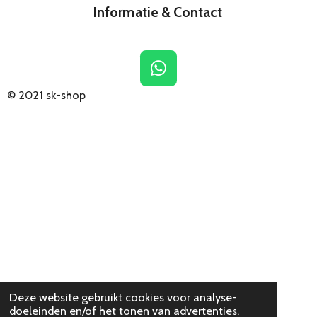
Informatie & Contact
W
h
© 2021
sk-shop
a
t
s
A
p
p
Deze website gebruikt cookies voor analyse-
doeleinden en/of het tonen van advertenties.