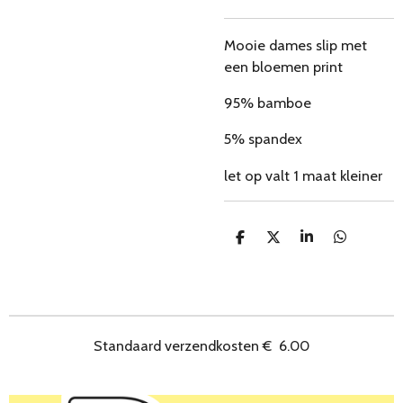
Mooie dames slip met
een bloemen print
95% bamboe
5% spandex
let op valt 1 maat kleiner
D
D
S
D
e
e
h
e
l
e
a
l
e
l
r
e
n
e
n
Standaard verzendkosten
€
6.00