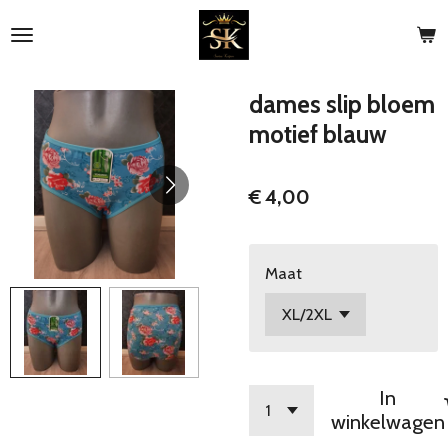
Ga
direct
naar
de
dames slip bloem
hoofdinhoud
motief blauw
€ 4,00
Maat
In
winkelwagen