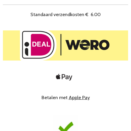
n
e
n
Standaard verzendkosten
€
6.00
Betalen met
Apple Pay