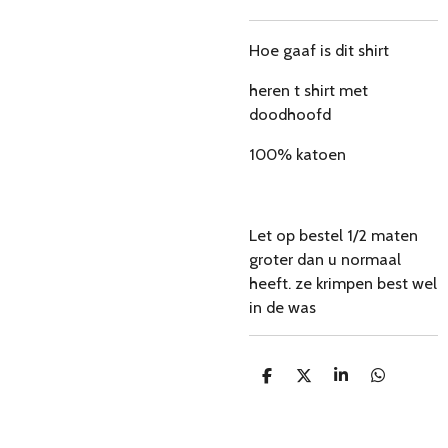
Hoe gaaf is dit shirt
heren t shirt met
doodhoofd
100% katoen
Let op bestel 1/2 maten
groter dan u normaal
heeft. ze krimpen best wel
in de was
D
D
S
D
e
e
h
e
l
e
a
l
e
l
r
e