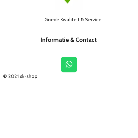
Goede Kwaliteit & Service
Informatie & Contact
W
h
© 2021
sk-shop
a
t
s
A
p
p