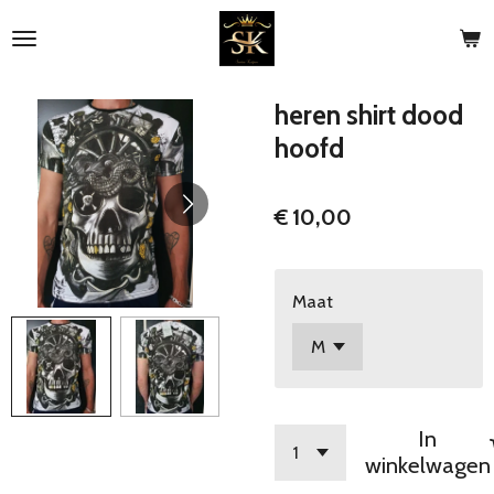
Ga
direct
naar
de
heren shirt dood
hoofdinhoud
hoofd
€ 10,00
Maat
In
winkelwagen