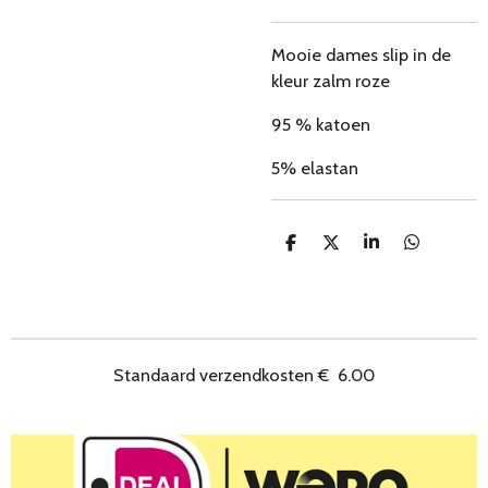
Mooie dames slip in de
kleur zalm roze
95 % katoen
5% elastan
D
D
S
D
e
e
h
e
l
e
a
l
e
l
r
e
n
e
n
Standaard verzendkosten
€
6.00