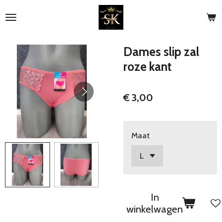
Ga
direct
naar
de
Dames slip zal
hoofdinhoud
roze kant
€ 3,00
Maat
In
winkelwagen