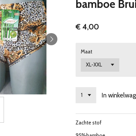
bamboe Bru
€ 4,00
Maat
In winkelwa
Zachte stof
95%bamboe