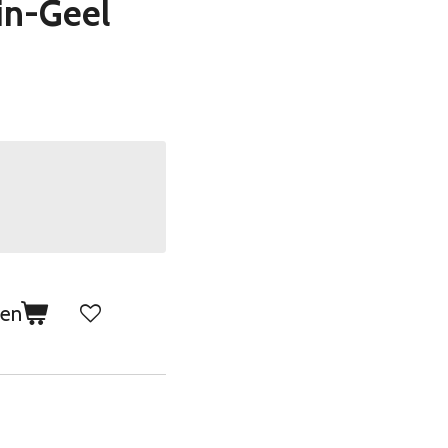
in-Geel
gen