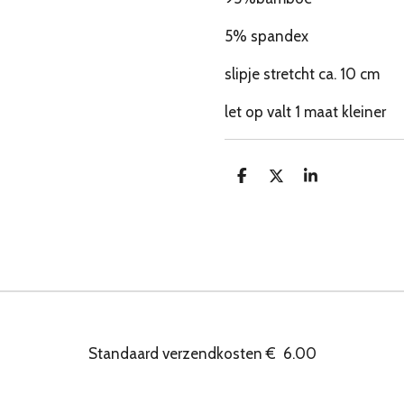
5% spandex
slipje stretcht ca. 10 cm
let op valt 1 maat kleiner
D
D
S
e
e
h
l
e
a
e
l
r
n
e
Standaard verzendkosten
€
6.00