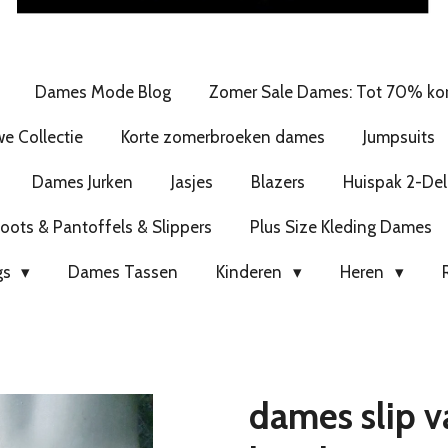
Dames Mode Blog
Zomer Sale Dames: Tot 70% kor
e Collectie
Korte zomerbroeken dames
Jumpsuits
Dames Jurken
Jasjes
Blazers
Huispak 2-Del
ots & Pantoffels & Slippers
Plus Size Kleding Dames
gs
Dames Tassen
Kinderen
Heren
dames slip v