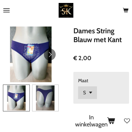
Ga
direct
naar
de
Dames String
hoofdinhoud
Blauw met Kant
€ 2,00
Maat
In
winkelwagen