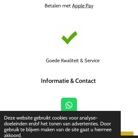
Betalen met
Apple Pay
Goede Kwaliteit & Service
Informatie & Contact
W
h
© 2021
sk-shop
Deze website gebruikt cookies voor analyse-
a
doeleinden en/of het tonen van advertenties. Door
gebruik te blijven maken van de site gaat u hiermee
t
akkoord.