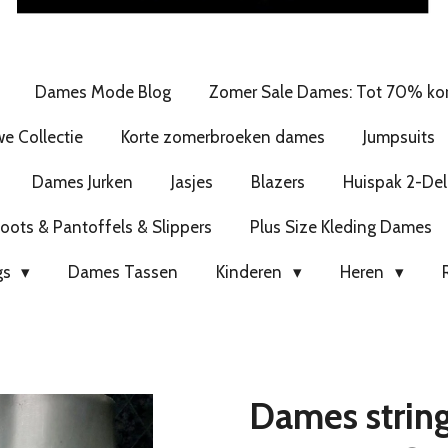
Dames Mode Blog
Zomer Sale Dames: Tot 70% kor
e Collectie
Korte zomerbroeken dames
Jumpsuits
Dames Jurken
Jasjes
Blazers
Huispak 2-Del
ots & Pantoffels & Slippers
Plus Size Kleding Dames
gs
Dames Tassen
Kinderen
Heren
Dames string