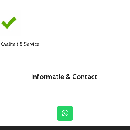
liteit & Service
Informatie & Contact
W
h