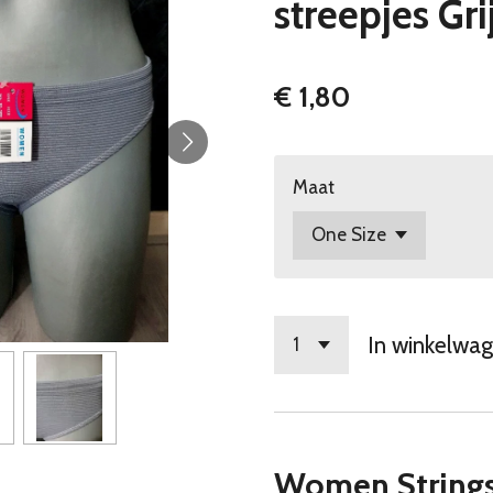
streepjes Gri
€ 1,80
Maat
In winkelwa
Women String