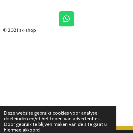
W
h
© 2021
sk-shop
a
t
s
A
p
p
Deze website gebruikt cookies voor analyse-
doeleinden en/of het tonen van advertenties.
Door gebruik te blijven maken van de site gaat u
hiermee akkoord.