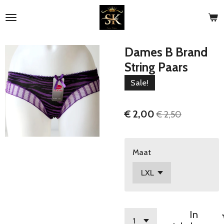
Ga
direct
naar
de
Dames B Brand
hoofdinhoud
String Paars
Sale!
€ 2,00
€ 2,50
Maat
In