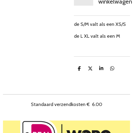
winkelwagen
de S/M valt als een XS/S
de L XL valt als een M
D
D
S
D
e
e
h
e
l
e
a
l
e
l
r
e
n
e
n
Standaard verzendkosten
€
6.00