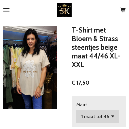
Ga
direct
naar
de
T-Shirt met
hoofdinhoud
Bloem & Strass
steentjes beige
maat 44/46 XL-
XXL
€ 17,50
Maat