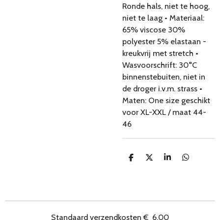
Ronde hals, niet te hoog,
niet te laag • Materiaal:
65% viscose 30%
polyester 5% elastaan -
kreukvrij met stretch •
Wasvoorschrift: 30°C
binnenstebuiten, niet in
de droger i.v.m. strass •
Maten: One size geschikt
voor XL-XXL / maat 44-
46
D
D
S
D
e
e
h
e
l
e
a
l
e
l
r
e
n
e
n
Standaard verzendkosten
€
6.00