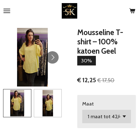
Ga
direct
naar
de
Mousseline T-
hoofdinhoud
shirt – 100%
katoen Geel
30%
€ 12,25
€ 17,50
Maat