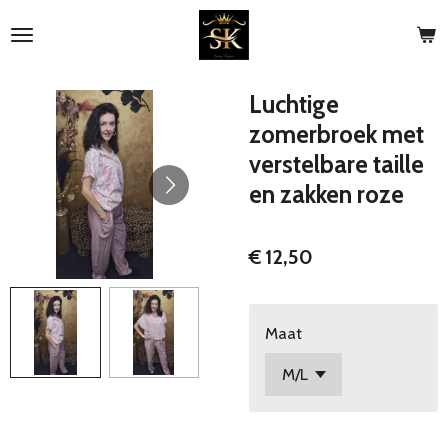
Ga
direct
naar
de
Luchtige
hoofdinhoud
zomerbroek met
verstelbare taille
en zakken roze
€ 12,50
Maat