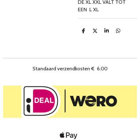
DE XL XXL VALT TOT
EEN L XL
D
D
S
D
e
e
h
e
l
e
a
l
e
l
r
e
n
e
n
Standaard verzendkosten
€
6.00