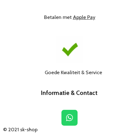
Betalen met
Apple Pay
Goede Kwaliteit & Service
Informatie & Contact
W
h
© 2021
sk-shop
a