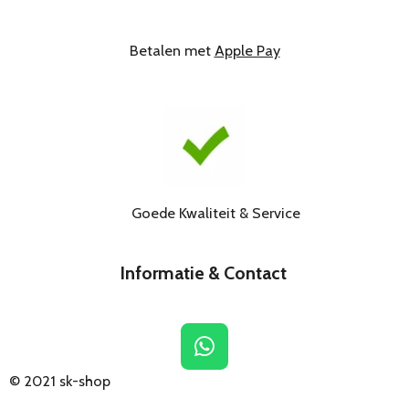
Betalen met
Apple Pay
Goede Kwaliteit & Service
Informatie & Contact
W
h
© 2021
sk-shop
a