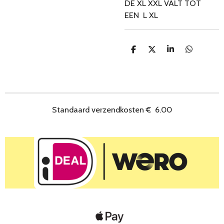
DE XL XXL VALT TOT
EEN L XL
D
D
S
D
e
e
h
e
l
e
a
l
e
l
r
e
n
e
n
Standaard verzendkosten
€
6.00