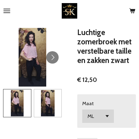
Ga
direct
naar
de
Luchtige
hoofdinhoud
zomerbroek met
verstelbare taille
en zakken zwart
€ 12,50
Maat