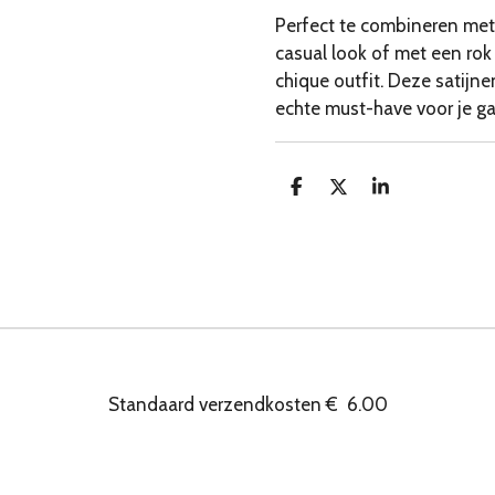
Perfect te combineren met
casual look of met een rok
chique outfit. Deze satijnen
echte must-have voor je g
D
D
S
e
e
h
l
e
a
e
l
r
n
e
Standaard verzendkosten
€
6.00