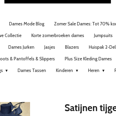
Dames Mode Blog
Zomer Sale Dames: Tot 70% kor
e Collectie
Korte zomerbroeken dames
Jumpsuits
Dames Jurken
Jasjes
Blazers
Huispak 2-Del
ots & Pantoffels & Slippers
Plus Size Kleding Dames
gs
Dames Tassen
Kinderen
Heren
Satijnen tijg