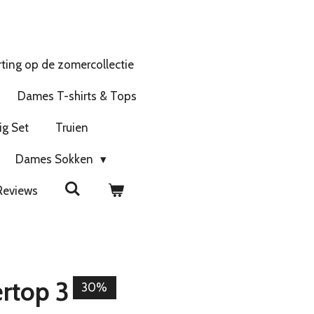
ting op de zomercollectie
Dames T-shirts & Tops
ig Set
Truien
Dames Sokken
Reviews
ertop 3
30%