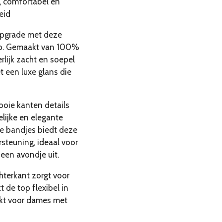
ol, comfortabel en
eid
 upgrade met deze
top. Gemaakt van 100%
erlijk zacht en soepel
t een luxe glans die
ooie kanten details
lijke en elegante
ede bandjes biedt deze
steuning, ideaal voor
 een avondje uit.
hterkant zorgt voor
 de top flexibel in
hikt voor dames met