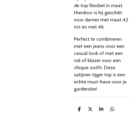
de top flexibel in maat.
Hierdoor is hij geschikt
voor dames met maat 42
tot en met 46.
Perfect te combineren
met een jeans voor een
casual look of met een
rok of blazer voor een
chique outfit. Deze
satijnen tijger top is een
echte must-have voor je
garderobe!
D
D
S
D
e
e
h
e
l
e
a
l
e
l
r
e
n
e
n