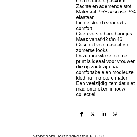
Comfortabele pasvorm
Zachte en ademende stof
Materiaal: 95% viscose, 5%
elastaan
Lichte stretch voor extra
comfort
Geen verstelbare bandjes
Maat: vanaf 42 t/m 46
Geschikt voor casual en
zomerse looks
Deze mouwloze top met
print is ideaal voor vrouwen
die op zoek zijn naar
comfortabele en modieuze
kleding in grotere maten.
Een veelzijdig item dat niet
mag ontbreken in jouw
collectie!
D
D
S
D
e
e
h
e
l
e
a
l
e
l
r
e
n
e
n
Standaard verzendkosten
€
6.00