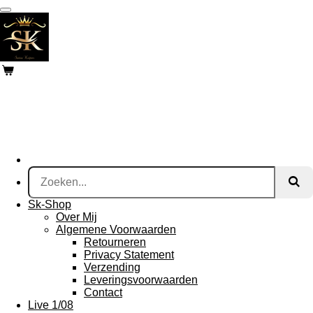
Ga
direct
naar
de
hoofdinhoud
Sk-Shop
Over Mij
Algemene Voorwaarden
Retourneren
Privacy Statement
Verzending
Leveringsvoorwaarden
Contact
Live 1/08