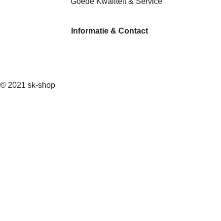
Goede Kwaliteit & Service
Informatie & Contact
W
h
© 2021
sk-shop
a
t
s
A
p
p