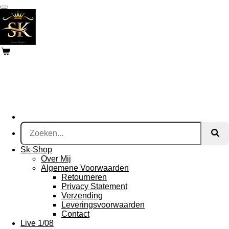
Ga
direct
naar
de
hoofdinhoud
Sk-Shop
Over Mij
Algemene Voorwaarden
Retourneren
Privacy Statement
Verzending
Leveringsvoorwaarden
Contact
Live 1/08