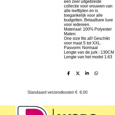
een zeer uitgebreide
collectie voor vrouwen van
alle leeftijden en is
toegankelijk voor alle
budgetten. Betaalbare luxe
voor iedereen.
Materiaal: 100% Polyester
Maten:
One size fits all! Geschikt
voor maat S tot XXL.
Pasvorm: Normaal
Lengte van de jurk : 130CM
Lengte van het model 1.63
D
D
S
D
e
e
h
e
l
e
a
l
e
l
r
e
n
e
n
Standaard verzendkosten
€
6.00